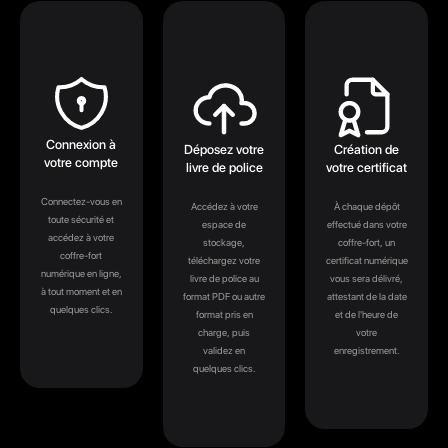
Connexion à
Déposez votre
Création de
votre compte
livre de police
votre certificat
Connectez-vous en
Accédez à votre
À chaque dépôt
toute sécurité et
espace de
effectué dans votre
accédez à votre
stockage,
coffre-fort, un
coffre-fort
téléchargez votre
certificat numérique
numérique en ligne,
livre de police au
vous sera délivré,
à tout moment et en
format PDF ou autre
attestant de la date
quelques clics.
format pris en
et de l'heure de
charge, puis
votre
validez en
enregistrement.
quelques clics.