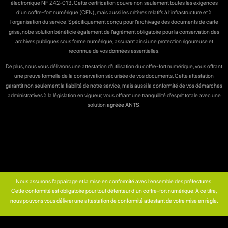
électronique NF Z42-013. Cette certification couvre non seulement toutes les exigences
d’un coffre-fort numérique (CFN), mais aussi les critères relatifs à l’infrastructure et à
l’organisation du service. Spécifiquement conçu pour l’archivage des documents de carte
grise, notre solution bénéficie également de l’agrément obligatoire pour la conservation des
archives publiques sous forme numérique, assurant ainsi une protection rigoureuse et
reconnue de vos données essentielles.
De plus, nous vous délivrons une attestation d’utilisation du coffre-fort numérique, vous offrant
une preuve formelle de la conservation sécurisée de vos documents. Cette attestation
garantit non seulement la fiabilité de notre service, mais aussi la conformité de vos démarches
administratives à la législation en vigueur, vous offrant une tranquillité d’esprit totale avec une
solution
agréée ANTS
.
Nous assurons l’appairage et la mise en conformité avec l’ensemble des préfectures.
Cette conformité est obligatoire pour tout détenteur d’un coffre-fort numérique. À ce titre,
nous pouvons vous délivrer une attestation de conformité attestant de votre mise en règle.